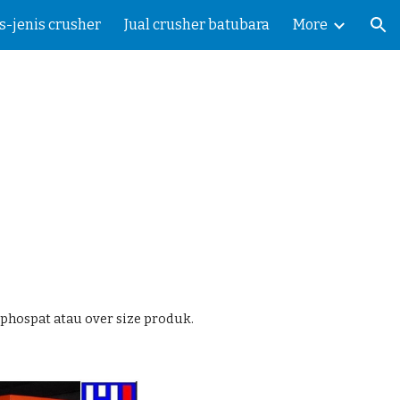
is-jenis crusher
Jual crusher batubara
More
ion
hospat atau over size produk.