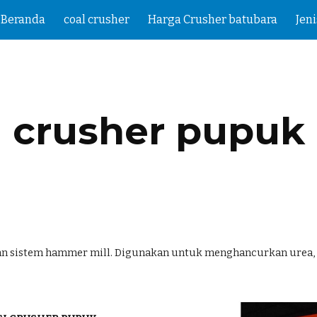
Beranda
coal crusher
Harga Crusher batubara
Jen
ip to main content
Skip to navigat
crusher pupuk
 sistem hammer mill. Digunakan untuk menghancurkan urea, p